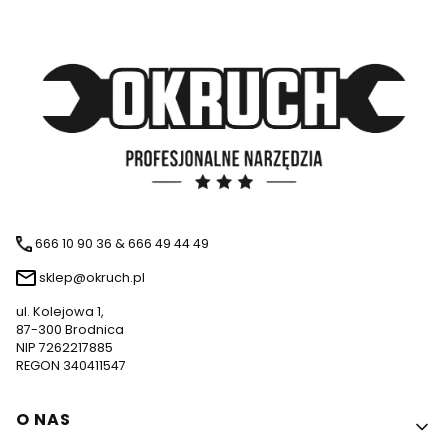
666 10 90 36 & 666 49 44 49
sklep@okruch.pl
ul. Kolejowa 1,
87-300 Brodnica
NIP 7262217885
REGON 340411547
Linki w stopce
O NAS