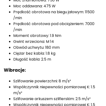
Moc znamionowa: 750 W
Moc oddawana: 475 W
Prędkość obrotowa na biegu jałowym: 11500
/min
Prędkość obrotowa pod obciążeniem: 7000
/min
Moment obrotowy: 1.9 Nm
Gwint wrzeciona: M 14
Obwód uchwytu: 180 mm
Ciężar bez kabla: 1.8 kg
Długość kabla: 2.5 m
Wibracje:
Szlifowanie powierzchni: 8 m/s²
Współczynnik niepewności pomiarowej K: 1.5
m/s²
Szlifowanie arkuszem szlifierskim: 2.5 m/s²
Współczynnik niepewności pomiarowej K: 1.5