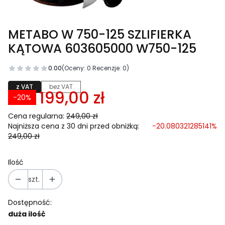
METABO W 750-125 SZLIFIERKA
KĄTOWA 603605000 W750-125
0.00
(Oceny: 0 Recenzje: 0)
z VAT
bez VAT
199,00 zł
-20%
Cena regularna:
249,00 zł
Najniższa cena z 30 dni przed obniżką:
-20.080321285141%
249,00 zł
Ilość
szt.
Dostępność:
duża ilość