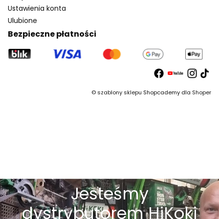
Ustawienia konta
Ulubione
Bezpieczne płatności
©
szablony sklepu
Shopcademy dla
Shoper
Jesteśmy
dystrybutorem HiKoki