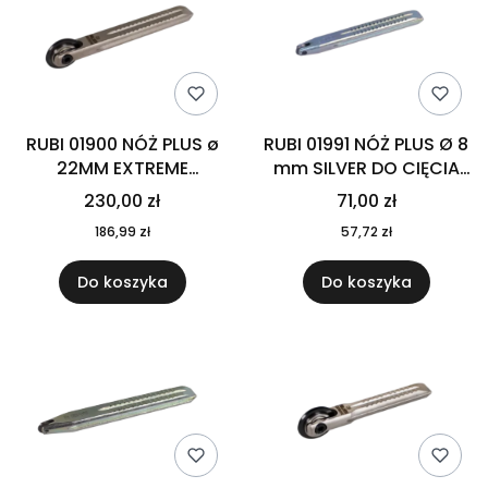
RUBI 01900 NÓŻ PLUS ø
RUBI 01991 NÓŻ PLUS Ø 8
22MM EXTREME
mm SILVER DO CIĘCIA
ŁOŻYSKOWANY
RÓŻNYCH PŁYTEK, W
230,00 zł
71,00 zł
TYM TARASOWYCH
186,99 zł
57,72 zł
Do koszyka
Do koszyka