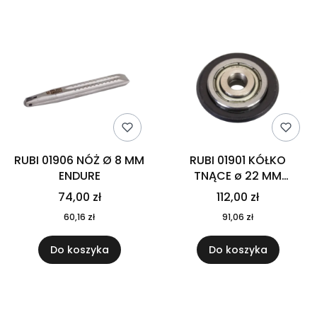
Lista produktów
RUBI 01906 NÓŻ Ø 8 MM
RUBI 01901 KÓŁKO
ENDURE
TNĄCE ø 22 MM
EXTREME do SLIM, TP i
74,00 zł
112,00 zł
TQ
60,16 zł
91,06 zł
Do koszyka
Do koszyka