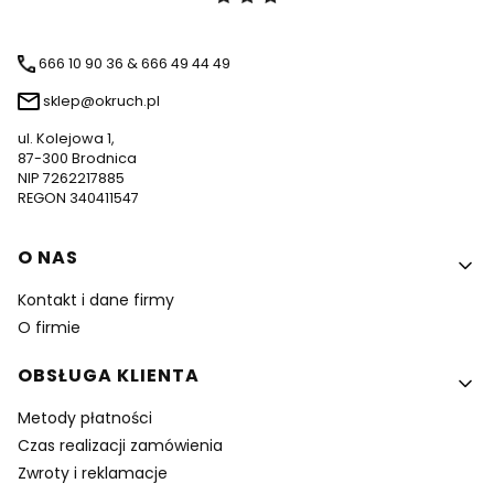
666 10 90 36 & 666 49 44 49
sklep@okruch.pl
ul. Kolejowa 1,
87-300 Brodnica
NIP 7262217885
REGON 340411547
Linki w stopce
O NAS
Kontakt i dane firmy
O firmie
OBSŁUGA KLIENTA
Metody płatności
Czas realizacji zamówienia
Zwroty i reklamacje