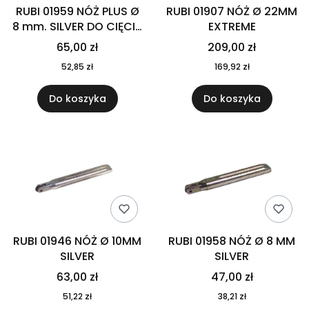
RUBI 01959 NÓŻ PLUS Ø
RUBI 01907 NÓŻ Ø 22MM
8 mm. SILVER DO CIĘCIA
EXTREME
RÓŻNYCH PŁYTEK, W
65,00 zł
209,00 zł
TYM TARASOWYCH
52,85 zł
169,92 zł
Do koszyka
Do koszyka
RUBI 01946 NÓŻ Ø 10MM
RUBI 01958 NÓŻ Ø 8 MM
SILVER
SILVER
63,00 zł
47,00 zł
51,22 zł
38,21 zł