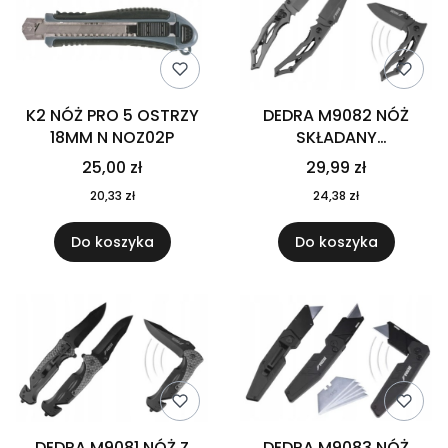
K2 NÓŻ PRO 5 OSTRZY
DEDRA M9082 NÓŻ
18MM N NOZ02P
SKŁADANY
KIESZONKOWY 170MM
25,00 zł
29,99 zł
20,33 zł
24,38 zł
Do koszyka
Do koszyka
DEDRA M9081 NÓŻ Z
DEDRA M9083 NÓŻ