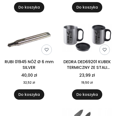
Do koszyka
Do koszyka
RUBI 01945 NÓŻ Ø 6 mm
DEDRA DED69201 KUBEK
SILVER
TERMICZNY ZE STALI
NIERDZEWNEJ Z
40,00 zł
23,99 zł
POKRYWKĄ
32,52 zł
19,50 zł
Do koszyka
Do koszyka