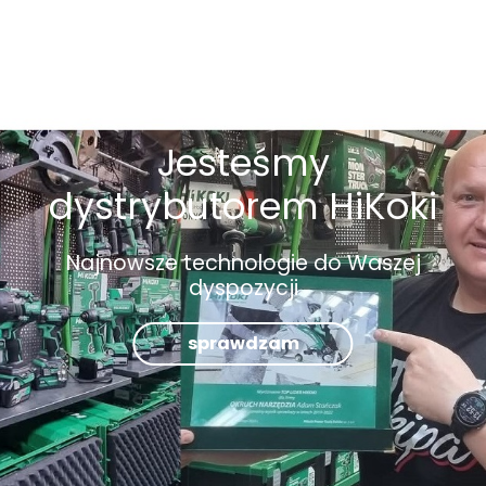
Jesteśmy
dystrybutorem HiKoki
Najnowsze technologie do Waszej
dyspozycji
sprawdzam