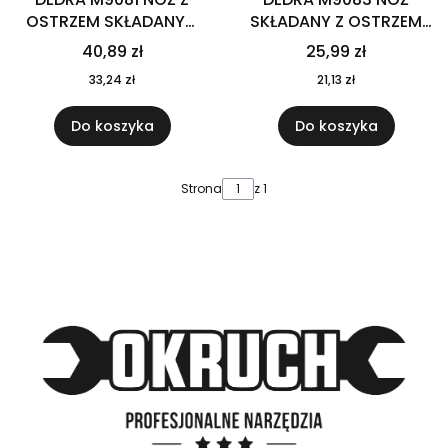
OSTRZEM SKŁADANYM
SKŁADANY Z OSTRZEM
PRZECINAK DO PASÓW
TRAPEZOWYM
40,89 zł
25,99 zł
210MM
33,24 zł
21,13 zł
Do koszyka
Do koszyka
Strona
z 1