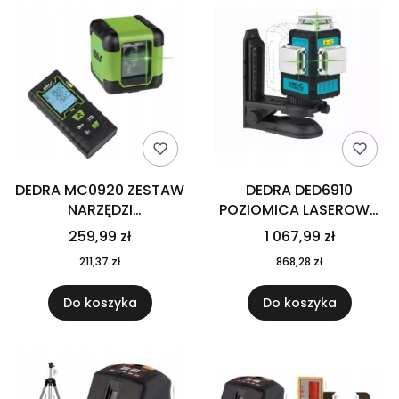
DEDRA MC0920 ZESTAW
DEDRA DED6910
NARZĘDZI
POZIOMICA LASEROWA
POMIAROWYCH LASER
LASER KRZYŻOWY 3D
259,99 zł
1 067,99 zł
KRZYŻOWY DALMIERZ
SAS+ALL
211,37 zł
868,28 zł
LASEROWY
Do koszyka
Do koszyka