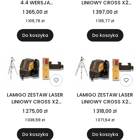
4.4 WERSJA
LINIOWY CROSS X2
PODSTAWOWA+RC-9
ODBIORNIK RC-9
1 365,00 zł
1 397,00 zł
STATYW STL180T
1 109,76 zł
1 135,77 zł
Do koszyka
Do koszyka
LAMIGO ZESTAW LASER
LAMIGO ZESTAW LASER
LINIOWY CROSS X2
LINIOWY CROSS X2
ODBIORNIK RC-9
ODBIORNIK RC-9
1 275,00 zł
1 318,00 zł
STATYW STL154M
STATYW STL170M
1 036,59 zł
1 071,54 zł
Do koszyka
Do koszyka