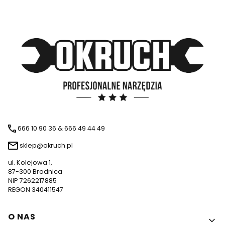
666 10 90 36 & 666 49 44 49
sklep@okruch.pl
ul. Kolejowa 1,
87-300 Brodnica
NIP 7262217885
REGON 340411547
Linki w stopce
O NAS