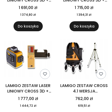
LINIOWY CROSS 3D +
LINIOWY CROSS 3D +
STL180T
KR-34
1 691,00 zł
1 715,00 zł
1 374,80 zł
1 394,31 zł
Do koszyka
Do koszyka
LAMIGO ZESTAW LASER
LAMIGO ZESTAW CROSS
LINIOWY CROSS 3D +
4.1 WERSJA
RC-9
PODSTAWOWA+STL145
1 777,00 zł
762,00 zł
M
1 444,72 zł
619,51 zł