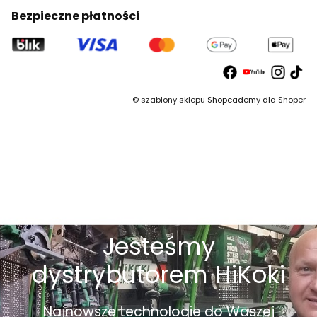
Bezpieczne płatności
©
szablony sklepu
Shopcademy dla
Shoper
Jesteśmy
dystrybutorem HiKoki
Najnowsze technologie do Waszej