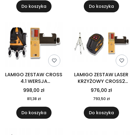
Do koszyka
Do koszyka
LAMIGO ZESTAW CROSS
LAMIGO ZESTAW LASER
4.1 WERSJA
KRZYŻOWY CROSS2
PODSTAWOWA+RC-9
ODBIORNIK RC-9
998,00 zł
976,00 zł
STATYW STL145M
811,38 zł
793,50 zł
POKROWIEC
Do koszyka
Do koszyka