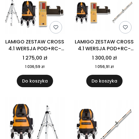
LAMIGO ZESTAW CROSS
LAMIGO ZESTAW CROSS
4.1 WERSJA POD+RC-
4.1 WERSJA POD+RC-
9+STL180T
9+KR-34
1 275,00 zł
1 300,00 zł
1 036,59 zł
1 056,91 zł
Do koszyka
Do koszyka