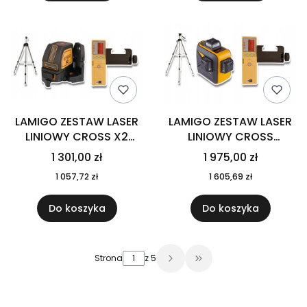
LAMIGO ZESTAW LASER
LAMIGO ZESTAW LASER
LINIOWY CROSS X2
LINIOWY CROSS
ODBIORNIK RC-9
3D+RC-9+STL170M
1 301,00 zł
1 975,00 zł
STATYW STL180
1 057,72 zł
1 605,69 zł
Do koszyka
Do koszyka
Strona
z 5
Przejdź do ostatniej 