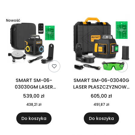
Lista produktów
Nowość
SMART SM-06-
SMART SM-06-03040G
03030GM LASER
LASER PŁASZCZYZNOWY
PŁASZCZYZNOWY
3×360° 40XL, ZIELONY,
539,00 zł
605,00 zł
ZIELONY POZIOMICA
40 m,
438,21 zł
491,87 zł
30m 360stopni PILOT
Do koszyka
Do koszyka