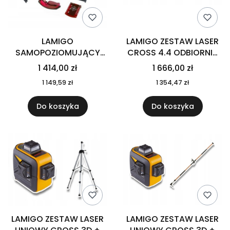
LAMIGO
LAMIGO ZESTAW LASER
SAMOPOZIOMUJĄCY
CROSS 4.4 ODBIORNIK
LASER LINIOWY CROSS
RC-9 KOLUMNA
1 414,00 zł
1 666,00 zł
3D
ROZPOROWA KR-34
1 149,59 zł
1 354,47 zł
Do koszyka
Do koszyka
LAMIGO ZESTAW LASER
LAMIGO ZESTAW LASER