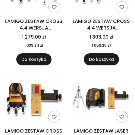
LAMIGO ZESTAW CROSS
LAMIGO ZESTAW CROSS
4.4 WERSJA
4.4 WERSJA
PODSTAWOWA+STL180
PODSTAWOWA+KR-34
1 279,00 zł
1 303,00 zł
T
1 039,84 zł
1 059,35 zł
Do koszyka
Do koszyka
LAMIGO ZESTAW CROSS
LAMIGO ZESTAW LASER