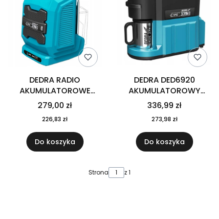
DEDRA RADIO
DEDRA DED6920
AKUMULATOROWE
AKUMULATOROWY
BLUETOOTH 18V USB
EKSPRES DO KAWY +
279,00 zł
336,99 zł
DED7005
KUBEK DO KAWY
226,83 zł
273,98 zł
SAS+ALL
Do koszyka
Do koszyka
Strona
z 1