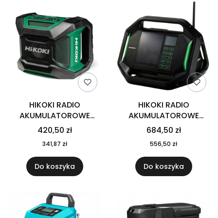
HIKOKI RADIO
HIKOKI RADIO
AKUMULATOROWE
AKUMULATOROWE
UR18DA W4Z
UR18DSAL W4Z
420,50 zł
684,50 zł
BLUETOOTH UR18DAW4Z
BUDOWLANE
341,87 zł
556,50 zł
UR18DSALW4Z
Do koszyka
Do koszyka