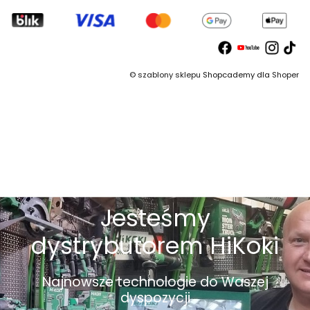
©
szablony sklepu
Shopcademy dla
Shoper
Jesteśmy
dystrybutorem HiKoki
Najnowsze technologie do Waszej
dyspozycji