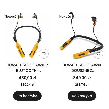
Lista produktów
Nowość
Nowość
DEWALT SŁUCHAWKI Z
DEWALT SŁUCHAWKI
BLUTOOTH I
DOUSZNE Z
MIKROFONEM EF-
MIKROFONEM
480,00 zł
349,00 zł
DXMA190-2093-DWG
BLUETOOTH 5.0
390,24 zł
283,74 zł
DXMA190-2091-DWG
Do koszyka
Do koszyka