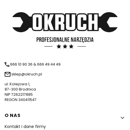
666 10 90 36 & 666 49 44 49
sklep@okruch.pl
ul. Kolejowa 1,
87-300 Brodnica
NIP 7262217885
REGON 340411547
Linki w stopce
O NAS
Kontakt i dane firmy