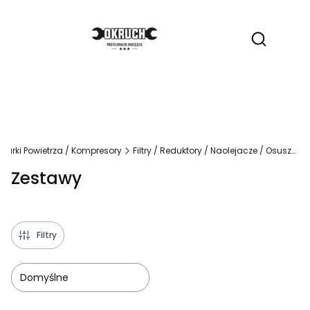
Produ
Otwórz wy
ężarki Powietrza / Kompresory
Filtry / Reduktory / Naolejacze / Osuszacze
Zestawy
Filtry
Domyślne