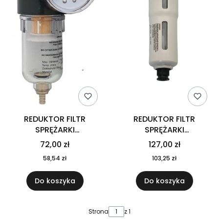
REDUKTOR FILTR
REDUKTOR FILTR
SPRĘŻARKI
SPRĘŻARKI
KOMPRESORA 1/4" JET
KOMPRESORA 1/4"
72,00 zł
127,00 zł
58,54 zł
103,25 zł
Do koszyka
Do koszyka
Strona
z 1