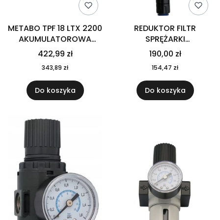
METABO TPF 18 LTX 2200
REDUKTOR FILTR
AKUMULATOROWA
SPRĘŻARKI
POMPA ZANURZENIOWA I
KOMPRESORA 1/2"
422,99 zł
190,00 zł
DO WODY DESZCZOWEJ
343,89 zł
154,47 zł
601729850
Do koszyka
Do koszyka